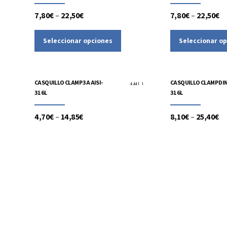
7,80
€
–
22,50
€
7,80
€
–
22,50
€
Seleccionar opciones
Seleccionar o
Accesorios
Alimentaria
Accesorios
Ali
CASQUILLO CLAMP 3A AISI-
CASQUILLO CLAMP DIN 
316L
316L
4,70
€
–
14,85
€
8,10
€
–
25,40
€