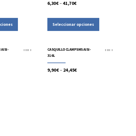
6,30
€
–
41,70
€
pciones
Seleccionar opciones
mentaria
Accesorios
Alimentaria
AISI-
CASQUILLO CLAMP SMS AISI-
316L
9,90
€
–
24,45
€