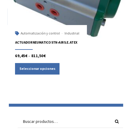
Automatización y control
Industrial
ACTUADOR NEUMATICO STN-AIR S.E. ATEX
69,45
€
–
811,50
€
Seleccionar opciones